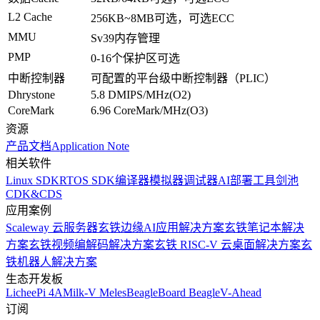
L2 Cache
256KB~8MB可选，可选ECC
MMU
Sv39内存管理
PMP
0-16个保护区可选
中断控制器
可配置的平台级中断控制器（PLIC）
Dhrystone
5.8 DMIPS/MHz(O2)
CoreMark
6.96 CoreMark/MHz(O3)
资源
产品文档
Application Note
相关软件
Linux SDK
RTOS SDK
编译器
模拟器
调试器
AI部署工具
剑池
CDK&CDS
应用案例
Scaleway 云服务器
玄铁边缘AI应用解决方案
玄铁笔记本解决
方案
玄铁视频编解码解决方案
玄铁 RISC-V 云桌面解决方案
玄
铁机器人解决方案
生态开发板
LicheePi 4A
Milk-V Meles
BeagleBoard BeagleV-Ahead
订阅