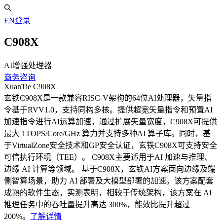
EN
登录
C908X
AI增强处理器
商务咨询
XuanTie C908X
玄铁C908X是一款兼容RISC-V架构的64位AI处理器，矢量指
令基于RVV1.0，支持同构多核。提供超宽矢量指令和预置AI
加速指令进行AI运算加速，通过扩展矢量宽度，C908X可提供
最大 1TOPS/Core/GHz 算力并支持多种AI 算子库。同时，基
于VirtualZone安全技术和GP安全认证，玄铁C908X可支持安全
可信执行环境（TEE）。 C908X主要适用于AI 加速与推理、
边缘 AI 计算等领域。 基于C908X，玄铁AI方案面向边缘及端
侧智算场景，助力 AI 部署及大模型部署的加速。该方案配套
成熟的软件生态，实测表明，相较于传统架构，该方案在 AI
推理任务中的吞吐量提升高达 300%，能效比提升超过
200%。
了解详情