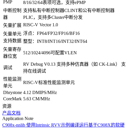
PMP
8/16/32/64表项可选，支持ePMP
中断控制
支持私有中断控制器CLINT和公有中断控制器
器
PLIC，支持多Cluster中断分发
RISC-V Vector 1.0
矢量扩展
浮点：FP64/FP32/FP16/BF16
矢量单元
支持数据
整型：INT8/INT16/INT32/INT64
矢量寄存
512/1024/4096可配置VLEN
器位宽
RV Debug V0.13 支持多种仿真器（如 CK-Link） 支
调试
持在线调试
性能监测
RISC-V标准性能监测单元
单元
Dhrystone
4.12 DMIPS/MHz
CoreMark
5.63 CM/MHz
资源
产品文档
Application Note
C908x-nnlib 使用Intrinsic RVV示例编译运行
基于C908X的软硬