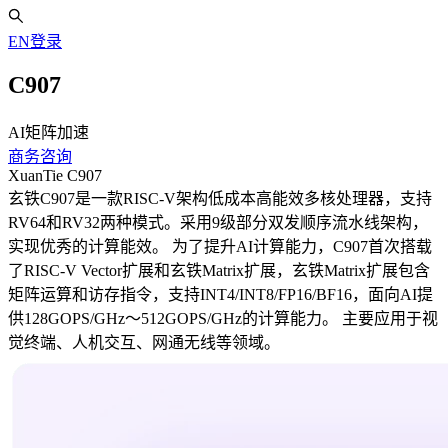
EN
登录
C907
AI矩阵加速
商务咨询
XuanTie C907
玄铁C907是一款RISC-V架构低成本高能效多核处理器，支持
RV64和RV32两种模式。采用9级部分双发顺序流水线架构，
实现优秀的计算能效。 为了提升AI计算能力，C907首次搭载
了RISC-V Vector扩展和玄铁Matrix扩展，玄铁Matrix扩展包含
矩阵运算和访存指令，支持INT4/INT8/FP16/BF16，面向AI提
供128GOPS/GHz～512GOPS/GHz的计算能力。 主要应用于视
觉终端、人机交互、网通无线等领域。